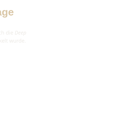
age
ch die
Deep
elt wurde.