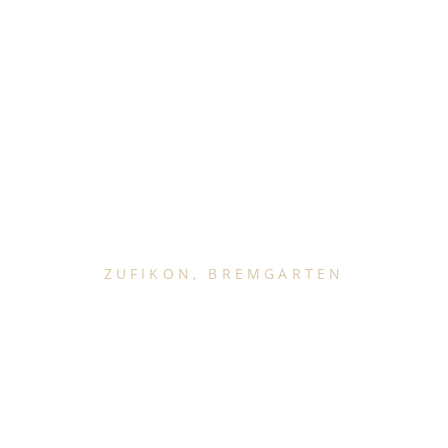
ZUFIKON, BREMGARTEN
rtifizierte Th
Massage