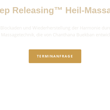
ep Releasing™ Heil-Mass
 Blockaden und Wiederherstellung der Harmonie dur
Massagetechnik, die von Chanthana Buekban entwick
TERMINANFRAGE